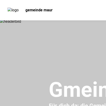
gemeinde maur
Gmein
Für dich da: die Geme