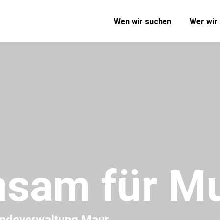
Wen wir suchen
Wer wir 
sam für M
indeverwaltung Maur.